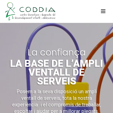
La confiança
LA BASE DE L’AMPLI
VENTALL DE
SERVEIS
Posem a la seva disposició un ampli
ventall de serveis, tota la nostra
experiència
i el compromís de treballar,
escoltar i ajudar per a millorar plegats.