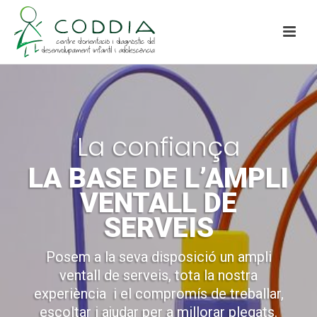
La confiança
LA BASE DE L’AMPLI
VENTALL DE
SERVEIS
Posem a la seva disposició un ampli
ventall de serveis, tota la nostra
experiència
i el compromís de treballar,
escoltar i ajudar per a millorar plegats.