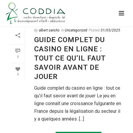
By
albert.sancho
In
Uncategorized
Posted
31/05/2025
GUIDE COMPLET DU
CASINO EN LIGNE :
TOUT CE QU’IL FAUT
0
SAVOIR AVANT DE
JOUER
0
Guide complet du casino en ligne : tout ce
qu’il faut savoir avant de jouer Le jeu en
ligne connaît une croissance fulgurante en
France depuis la légalisation du secteur il
y a quelques années. [...]